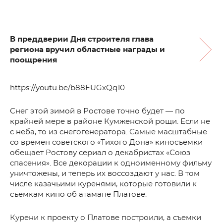
В преддверии Дня строителя глава
региона вручил областные награды и
поощрения
https://youtu.be/b88FUGxQq10
Снег этой зимой в Ростове точно будет — по
крайней мере в районе Кумженской рощи. Если не
с неба, то из снегогенератора. Самые масштабные
со времен советского «Тихого Дона» киносъёмки
обещает Ростову сериал о декабристах «Союз
спасения». Все декорации к одноименному фильму
уничтожены, и теперь их воссоздают у нас. В том
числе казачьими куренями, которые готовили к
съёмкам кино об атамане Платове.
Курени к проекту о Платове построили, а съемки