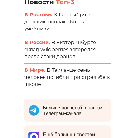
Новости
Топ-3
В Ростове.
К 1 сентября в
донских школах обновят
учебники
В России.
В Екатеринбурге
склад Wildberries загорелся
после атаки дронов
В Мире.
В Таиланде семь
человек погибли при стрельбе в
школе