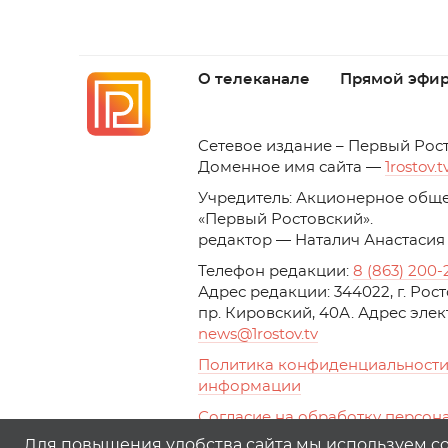
О телеканале
Прямой эфи
C
етевое издание – Первый Рос
Доменное имя сайта —
1rostov.t
Учредитель: Акционерное обще
«Первый Ростовский». 
редактор — Наталич Анастасия
Телефон редакции:
8 (863) 200-
Адрес редакции: 344022, г. Ро
пр. Кировский, 40А. Адрес эле
news
@1rostov.tv
Политика конфиденциальности
информации
Согласие на обработку персон
с помощью сервисов Yandex.Metr
Для повышения удобства сайта мы используем coo