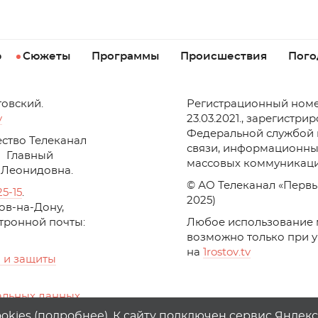
р
Сюжеты
Программы
Происшествия
Пого
товский.
Регистрационный номе
v
23.03.2021., зарегистри
Федеральной службой 
ство Телеканал
связи, информационны
Главный
массовых коммуникаци
 Леонидовна.
© АО Телеканал «Первы
25-15
.
2025)
стов-на-Дону,
ктронной почты:
Любое использование 
возможно только при 
на
1
rostov
.
tv
 и защиты
альных данных
ika, top.mail.ru
kies (
подробнее
). К сайту подключен сервис Яндек