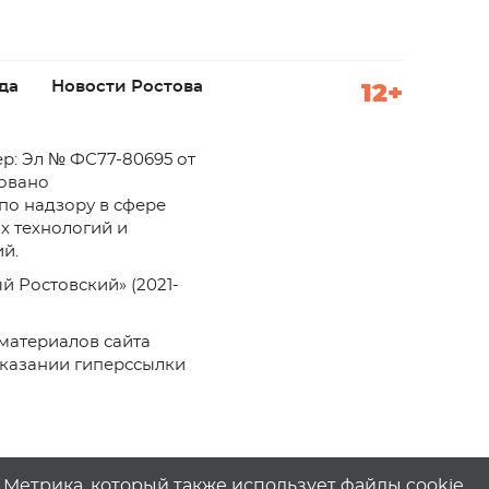
да
Новости Ростова
12+
р: Эл № ФС77-80695 от
ровано
по надзору в сфере
х технологий и
й.
й Ростовский» (2021-
материалов сайта
указании гиперссылки
с.Метрика, который также использует файлы cookie