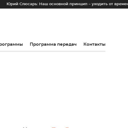
юсарь: Наш основной принцип – уходить от временных лотков
рограммы
Программа передач
Контакты