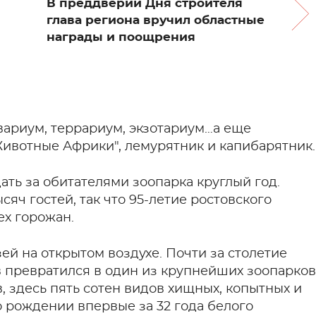
В преддверии Дня строителя
глава региона вручил областные
награды и поощрения
вариум, террариум, экзотариум…а еще
Животные Африки", лемурятник и капибарятник.
ать за обитателями зоопарка круглый год.
яч гостей, так что 95-летие ростовского
ех горожан.
ей на открытом воздухе. Почти за столетие
в превратился в один из крупнейших зоопарков
, здесь пять сотен видов хищных, копытных и
о рождении впервые за 32 года белого