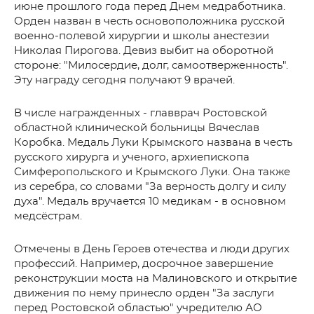
июне прошлого года перед Днем медработника.
Орден назван в честь основоположника русской
военно-полевой хирургии и школы анестезии
Николая Пирогова. Девиз выбит на оборотной
стороне: "Милосердие, долг, самоотверженность".
Эту награду сегодня получают 9 врачей.
В числе награжденных - главврач Ростовской
областной клинической больницы Вячеслав
Коробка. Медаль Луки Крымского названа в честь
русского хирурга и ученого, архиепископа
Симферопольского и Крымского Луки. Она также
из серебра, со словами "За верность долгу и силу
духа". Медаль вручается 10 медикам - в основном
медсёстрам.
Отмечены в День Героев отечества и люди других
профессий. Например, досрочное завершение
реконструкции моста на Малиновского и открытие
движения по нему принесло орден "За заслуги
перед Ростовской областью" учредителю АО