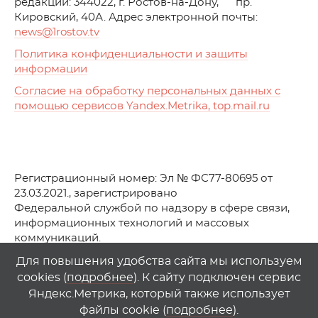
редакции: 344022, г. Ростов-на-Дону, пр.
Кировский, 40А. Адрес электронной почты:
news
@1rostov.tv
Политика конфиденциальности и защиты
информации
Согласие на обработку персональных данных с
помощью сервисов Yandex.Metrika, top.mail.ru
Регистрационный номер: Эл № ФС77-80695 от
23.03.2021., зарегистрировано
Федеральной службой по надзору в сфере связи,
информационных технологий и массовых
коммуникаций.
© АО Телеканал «Первый Ростовский» (2021-2025)
Для повышения удобства сайта мы используем
cookies (
подробнее
). К сайту подключен сервис
Любое использование материалов сайта возможно
Яндекс.Метрика, который также использует
только при указании гиперссылки на
1
rostov
.
tv
файлы cookie (
подробнее
).