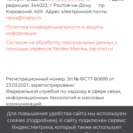
редакции: 344022, г. Ростов-на-Дону, пр.
Кировский, 40А. Адрес электронной почты:
news
@1rostov.tv
Политика конфиденциальности и защиты
информации
Согласие на обработку персональных данных с
помощью сервисов Yandex.Metrika, top.mail.ru
Регистрационный номер: Эл № ФС77-80695 от
23.03.2021., зарегистрировано
Федеральной службой по надзору в сфере связи,
информационных технологий и массовых
коммуникаций.
© АО Телеканал «Первый Ростовский» (2021-2025)
Для повышения удобства сайта мы используем
cookies (
подробнее
). К сайту подключен сервис
Любое использование материалов сайта возможно
Яндекс.Метрика, который также использует
только при указании гиперссылки на
1
rostov
.
tv