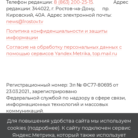
Телефон редакции:
8 (863) 200-25-15
. Адрес
редакции: 344022, г. Ростов-на-Дону, пр.
Кировский, 40А. Адрес электронной почты:
news
@1rostov.tv
Политика конфиденциальности и защиты
информации
Согласие на обработку персональных данных с
помощью сервисов Yandex.Metrika, top.mail.ru
Регистрационный номер: Эл № ФС77-80695 от
23.03.2021., зарегистрировано
Федеральной службой по надзору в сфере связи,
информационных технологий и массовых
коммуникаций.
© АО Телеканал «Первый Ростовский» (2021-2025)
Для повышения удобства сайта мы используем
cookies (
подробнее
). К сайту подключен сервис
Любое использование материалов сайта возможно
Яндекс.Метрика, который также использует
только при указании гиперссылки на
1
rostov
.
tv