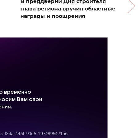
В преддверии Дня строителя
глава региона вручил областные
награды и поощрения