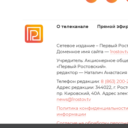
О телеканале
Прямой эфи
C
етевое издание – Первый Рос
Доменное имя сайта —
1rostov.t
Учредитель: Акционерное обще
«Первый Ростовский». 
редактор — Наталич Анастасия
Телефон редакции:
8 (863) 200-
Адрес редакции: 344022, г. Ро
пр. Кировский, 40А. Адрес эле
news
@1rostov.tv
Политика конфиденциальности
информации
Согласие на обработку персон