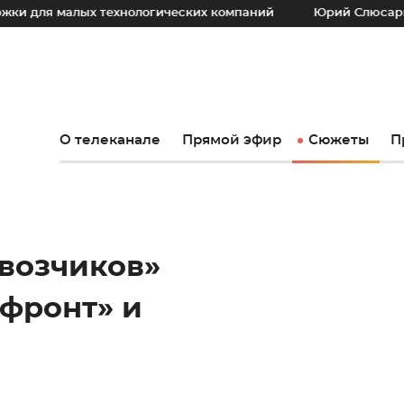
 технологических компаний
Юрий Слюсарь: Наш основной
О телеканале
Прямой эфир
Сюжеты
П
 возчиков»
фронт» и