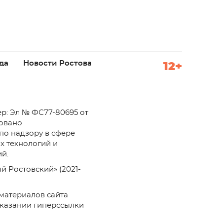
да
Новости Ростова
12+
р: Эл № ФС77-80695 от
ровано
по надзору в сфере
х технологий и
й.
й Ростовский» (2021-
материалов сайта
указании гиперссылки