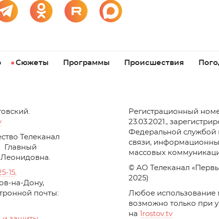
р
Сюжеты
Программы
Происшествия
Пого
товский.
Регистрационный номе
v
23.03.2021., зарегистри
Федеральной службой 
ство Телеканал
связи, информационны
Главный
массовых коммуникаци
 Леонидовна.
© АО Телеканал «Первы
25-15
.
2025)
стов-на-Дону,
ктронной почты:
Любое использование 
возможно только при 
на
1
rostov
.
tv
 и защиты