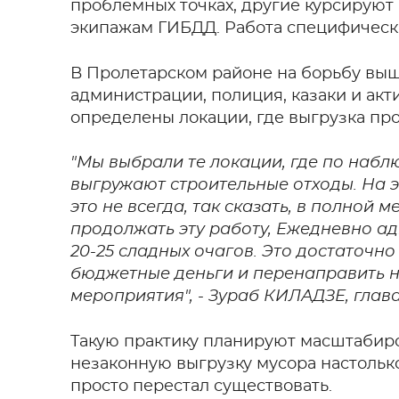
проблемных точках, другие курсируют
экипажам ГИБДД. Работа специфическа
В Пролетарском районе на борьбу вы
администрации, полиция, казаки и акт
определены локации, где выгрузка про
"Мы выбрали те локации, где по набл
выгружают строительные отходы. На э
это не всегда, так сказать, в полной 
продолжать эту работу, Ежедневно а
20-25 сладных очагов. Это достаточно
бюджетные деньги и перенаправить на
мероприятия", - Зураб КИЛАДЗЕ, гла
Такую практику планируют масштабиров
незаконную выгрузку мусора настолько
просто перестал существовать.