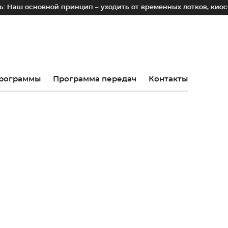
 принцип – уходить от временных лотков, киосков и палаток
рограммы
Программа передач
Контакты