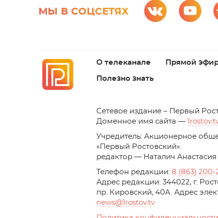
МЫ В СОЦСЕТЯХ
О телеканале
Прямой эфи
Полезно знать
C
етевое издание – Первый Рос
Доменное имя сайта —
1rostov.t
Учредитель: Акционерное обще
«Первый Ростовский». 
редактор — Наталич Анастасия
Телефон редакции:
8 (863) 200-
Адрес редакции: 344022, г. Ро
пр. Кировский, 40А. Адрес эле
news
@1rostov.tv
Политика конфиденциальности