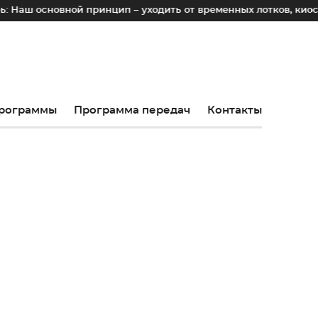
й принцип – уходить от временных лотков, киосков и палато
рограммы
Программа передач
Контакты