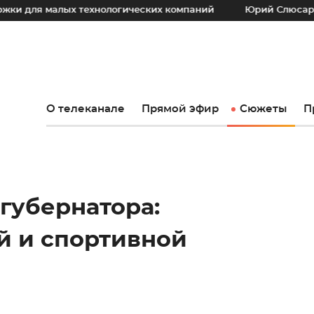
ых технологических компаний
Юрий Слюсарь: Наш основно
О телеканале
Прямой эфир
Сюжеты
П
губернатора:
й и спортивной