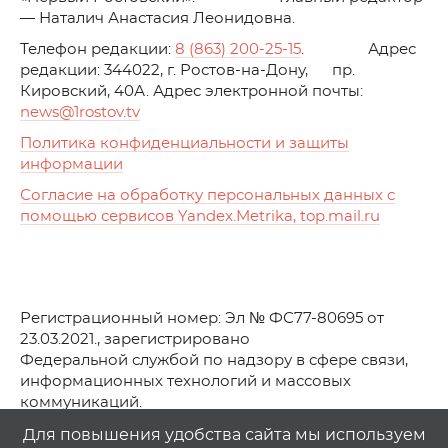
— Наталич Анастасия Леонидовна.
Телефон редакции:
8 (863) 200-25-15
. Адрес
редакции: 344022, г. Ростов-на-Дону, пр.
Кировский, 40А. Адрес электронной почты:
news
@1rostov.tv
Политика конфиденциальности и защиты
информации
Согласие на обработку персональных данных с
помощью сервисов Yandex.Metrika, top.mail.ru
Регистрационный номер: Эл № ФС77-80695 от
23.03.2021., зарегистрировано
Федеральной службой по надзору в сфере связи,
информационных технологий и массовых
коммуникаций.
© АО Телеканал «Первый Ростовский» (2021-2025)
Для повышения удобства сайта мы используем