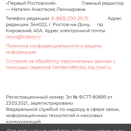
«Первый Ростовский». Главный редактор
— Наталич Анастасия Леонидовна.
Телефон редакции:
8 (863) 200-25-15
. Адрес
редакции: 344022, г. Ростов-на-Дону, пр.
Кировский, 40А. Адрес электронной почты:
news
@1rostov.tv
Политика конфиденциальности и защиты
информации
Согласие на обработку персональных данных с
помощью сервисов Yandex.Metrika, top.mail.ru
Регистрационный номер: Эл № ФС77-80695 от
23.03.2021., зарегистрировано
Федеральной службой по надзору в сфере связи,
информационных технологий и массовых
коммуникаций.
© АО Телеканал «Первый Ростовский» (2021-2025)