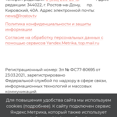
редакции: 344022, г. Ростов-на-Дону, пр.
Кировский, 40А. Адрес электронной почты:
news
@1rostov.tv
Политика конфиденциальности и защиты
информации
Согласие на обработку персональных данных с
помощью сервисов Yandex.Metrika, top.mail.ru
Регистрационный номер: Эл № ФС77-80695 от
23.03.2021., зарегистрировано
Федеральной службой по надзору в сфере связи,
информационных технологий и массовых
коммуникаций.
© АО Телеканал «Первый Ростовский» (2021-2025)
Для повышения удобства сайта мы используем
cookies (
подробнее
). К сайту подключен сервис
Любое использование материалов сайта возможно
Яндекс.Метрика, который также использует
только при указании гиперссылки на
1
rostov
.
tv