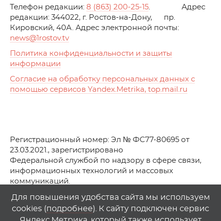
Телефон редакции:
8 (863) 200-25-15
. Адрес
редакции: 344022, г. Ростов-на-Дону, пр.
Кировский, 40А. Адрес электронной почты:
news
@1rostov.tv
Политика конфиденциальности и защиты
информации
Согласие на обработку персональных данных с
помощью сервисов Yandex.Metrika, top.mail.ru
Регистрационный номер: Эл № ФС77-80695 от
23.03.2021., зарегистрировано
Федеральной службой по надзору в сфере связи,
информационных технологий и массовых
коммуникаций.
© АО Телеканал «Первый Ростовский» (2021-2025)
Для повышения удобства сайта мы используем
cookies (
подробнее
). К сайту подключен сервис
Любое использование материалов сайта возможно
Яндекс.Метрика, который также использует