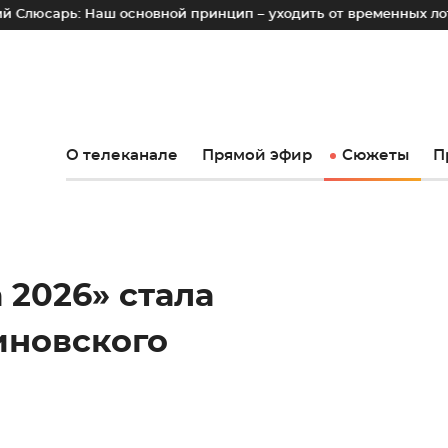
аш основной принцип – уходить от временных лотков, киосков
О телеканале
Прямой эфир
Сюжеты
П
 2026» стала
иновского