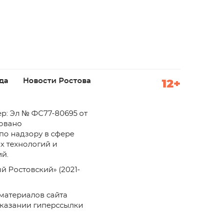
да
Новости Ростова
12+
р: Эл № ФС77-80695 от
ровано
по надзору в сфере
х технологий и
й.
й Ростовский» (2021-
материалов сайта
указании гиперссылки