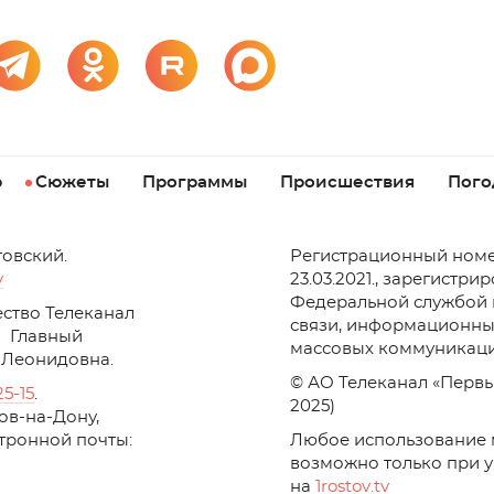
р
Сюжеты
Программы
Происшествия
Пого
товский.
Регистрационный номе
v
23.03.2021., зарегистри
Федеральной службой 
ство Телеканал
связи, информационны
Главный
массовых коммуникаци
 Леонидовна.
© АО Телеканал «Первы
25-15
.
2025)
стов-на-Дону,
ктронной почты:
Любое использование 
возможно только при 
на
1
rostov
.
tv