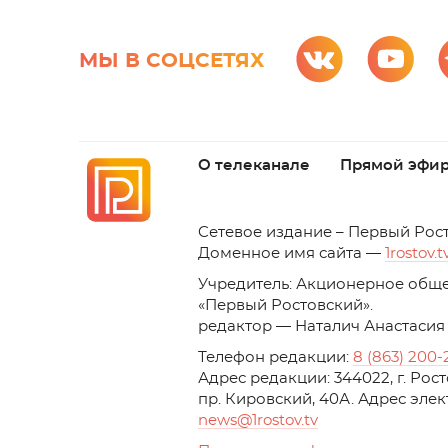
МЫ В СОЦСЕТЯХ
О телеканале
Прямой эфи
C
етевое издание – Первый Рос
Доменное имя сайта —
1rostov.t
Учредитель: Акционерное обще
«Первый Ростовский». 
редактор — Наталич Анастасия
Телефон редакции:
8 (863) 200-
Адрес редакции: 344022, г. Ро
пр. Кировский, 40А. Адрес эле
news
@1rostov.tv