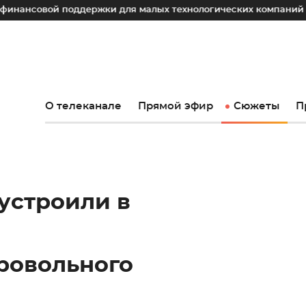
й поддержки для малых технологических компаний
Юрий 
О телеканале
Прямой эфир
Сюжеты
П
устроили в
ровольного
а