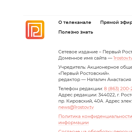
О телеканале
Прямой эфи
Полезно знать
C
етевое издание – Первый Рос
Доменное имя сайта —
1rostov.t
Учредитель: Акционерное обще
«Первый Ростовский». 
редактор — Наталич Анастасия
Телефон редакции:
8 (863) 200-
Адрес редакции: 344022, г. Ро
пр. Кировский, 40А. Адрес эле
news
@1rostov.tv
Политика конфиденциальности
информации
Согласие на обработку персон