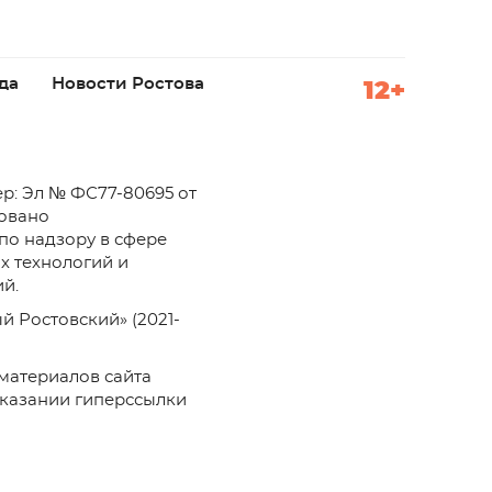
да
Новости Ростова
12+
р: Эл № ФС77-80695 от
ровано
по надзору в сфере
х технологий и
й.
й Ростовский» (2021-
материалов сайта
указании гиперссылки