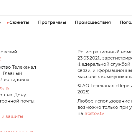
р
Сюжеты
Программы
Происшествия
Пого
товский.
Регистрационный номе
v
23.03.2021., зарегистри
Федеральной службой 
ство Телеканал
связи, информационны
Главный
массовых коммуникаци
 Леонидовна.
© АО Телеканал «Первы
25-15
.
2025)
стов-на-Дону,
ктронной почты:
Любое использование 
возможно только при 
на
1
rostov
.
tv
 и защиты
альных данных