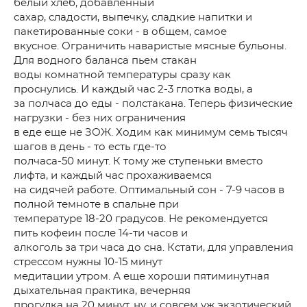
белый хлеб, добавленный
сахар, сладости, выпечку, сладкие напитки и
пакетированные соки - в общем, самое
вкусное. Ограничить наваристые мясные бульоны.
Для водного баланса пьем стакан
воды комнатной температуры сразу как
проснулись. И каждый час 2-3 глотка воды, а
за полчаса до еды - полстакана. Теперь физические
нагрузки - без них ограничения
в еде еще не ЗОЖ. Ходим как минимум семь тысяч
шагов в день - то есть где-то
полчаса-50 минут. К тому же ступеньки вместо
лифта, и каждый час прохаживаемся
на сидячей работе. Оптимальный сон - 7-9 часов в
полной темноте в спальне при
температуре 18-20 градусов. Не рекомендуется
пить кофеин после 14-ти часов и
алкоголь за три часа до сна. Кстати, для управления
стрессом нужны 10-15 минут
медитации утром. А еще хороши пятиминутная
дыхательная практика, вечерняя
прогулка на 20 минут, ну, и совсем уж экзотический