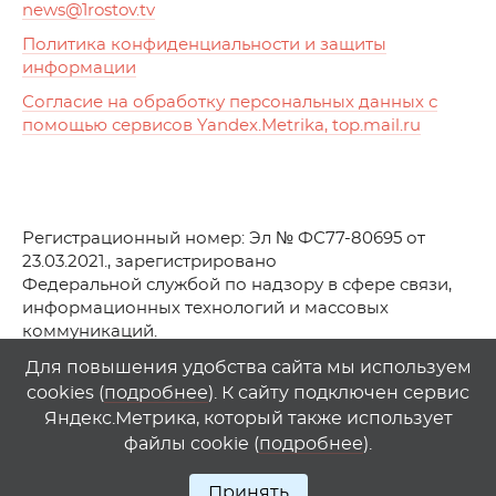
news
@1rostov.tv
Политика конфиденциальности и защиты
информации
Согласие на обработку персональных данных с
помощью сервисов Yandex.Metrika, top.mail.ru
Регистрационный номер: Эл № ФС77-80695 от
23.03.2021., зарегистрировано
Федеральной службой по надзору в сфере связи,
информационных технологий и массовых
коммуникаций.
© АО Телеканал «Первый Ростовский» (2021-2025)
Для повышения удобства сайта мы используем
cookies (
подробнее
). К сайту подключен сервис
Любое использование материалов сайта возможно
Яндекс.Метрика, который также использует
только при указании гиперссылки на
1
rostov
.
tv
файлы cookie (
подробнее
).
Принять