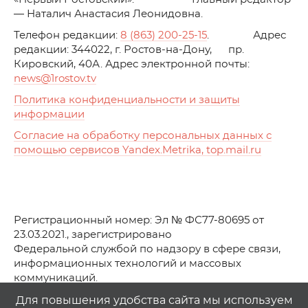
— Наталич Анастасия Леонидовна.
Телефон редакции:
8 (863) 200-25-15
. Адрес
редакции: 344022, г. Ростов-на-Дону, пр.
Кировский, 40А. Адрес электронной почты:
news
@1rostov.tv
Политика конфиденциальности и защиты
информации
Согласие на обработку персональных данных с
помощью сервисов Yandex.Metrika, top.mail.ru
Регистрационный номер: Эл № ФС77-80695 от
23.03.2021., зарегистрировано
Федеральной службой по надзору в сфере связи,
информационных технологий и массовых
коммуникаций.
© АО Телеканал «Первый Ростовский» (2021-2025)
Для повышения удобства сайта мы используем