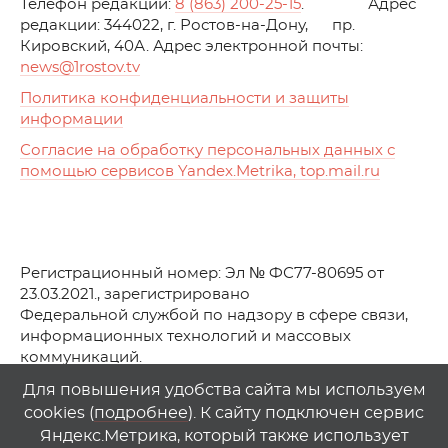
Телефон редакции:
8 (863) 200-25-15
. Адрес
редакции: 344022, г. Ростов-на-Дону, пр.
Кировский, 40А. Адрес электронной почты:
news
@1rostov.tv
Политика конфиденциальности и защиты
информации
Согласие на обработку персональных данных с
помощью сервисов Yandex.Metrika, top.mail.ru
Регистрационный номер: Эл № ФС77-80695 от
23.03.2021., зарегистрировано
Федеральной службой по надзору в сфере связи,
информационных технологий и массовых
коммуникаций.
© АО Телеканал «Первый Ростовский» (2021-2025)
Для повышения удобства сайта мы используем
cookies (
подробнее
). К сайту подключен сервис
Любое использование материалов сайта возможно
Яндекс.Метрика, который также использует
только при указании гиперссылки на
1
rostov
.
tv