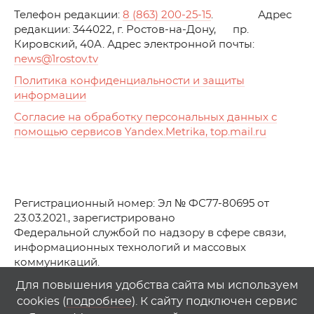
Телефон редакции:
8 (863) 200-25-15
. Адрес
редакции: 344022, г. Ростов-на-Дону, пр.
Кировский, 40А. Адрес электронной почты:
news
@1rostov.tv
Политика конфиденциальности и защиты
информации
Согласие на обработку персональных данных с
помощью сервисов Yandex.Metrika, top.mail.ru
Регистрационный номер: Эл № ФС77-80695 от
23.03.2021., зарегистрировано
Федеральной службой по надзору в сфере связи,
информационных технологий и массовых
коммуникаций.
© АО Телеканал «Первый Ростовский» (2021-2025)
Для повышения удобства сайта мы используем
cookies (
подробнее
). К сайту подключен сервис
Любое использование материалов сайта возможно