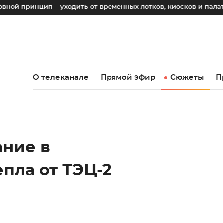
п – уходить от временных лотков, киосков и палаток к стац
О телеканале
Прямой эфир
Сюжеты
П
ние в
епла от ТЭЦ-2