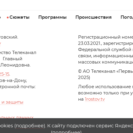
р
Сюжеты
Программы
Происшествия
Пого
товский.
Регистрационный номе
v
23.03.2021., зарегистри
Федеральной службой 
ство Телеканал
связи, информационны
Главный
массовых коммуникаци
 Леонидовна.
© АО Телеканал «Первы
25-15
.
2025)
стов-на-Дону,
ктронной почты:
Любое использование 
возможно только при 
на
1
rostov
.
tv
 и защиты
альных данных
ika, top.mail.ru
kies (
подробнее
). К сайту подключен сервис Яндек
(
подробнее
).