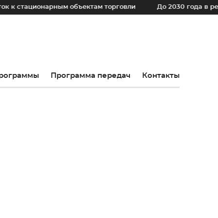
ионарным объектам торговли
До 2030 года в регионе уст
рограммы
Программа передач
Контакты