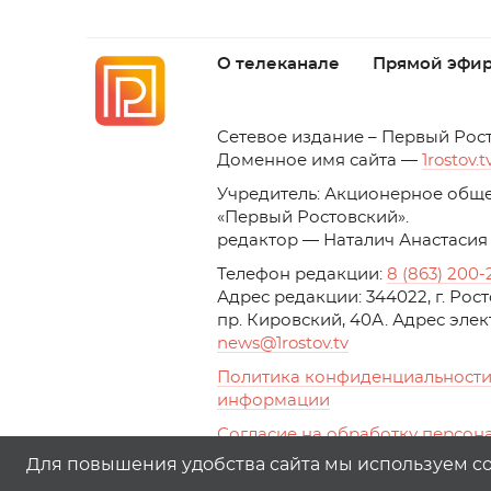
О телеканале
Прямой эфи
C
етевое издание – Первый Рос
Доменное имя сайта —
1rostov.t
Учредитель: Акционерное обще
«Первый Ростовский». 
редактор — Наталич Анастасия
Телефон редакции:
8 (863) 200-
Адрес редакции: 344022, г. Ро
пр. Кировский, 40А. Адрес эле
news
@1rostov.tv
Политика конфиденциальности
информации
Согласие на обработку персон
с помощью сервисов Yandex.Metr
Для повышения удобства сайта мы используем coo