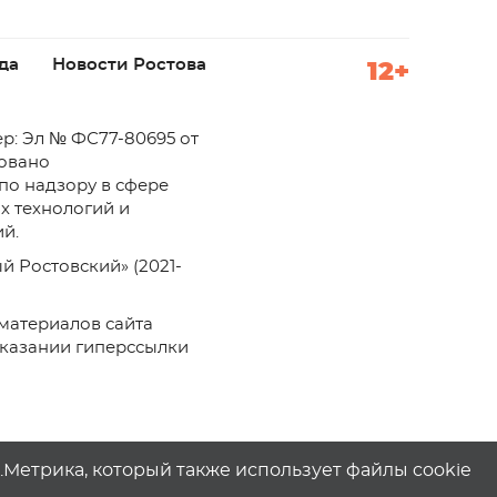
да
Новости Ростова
12+
р: Эл № ФС77-80695 от
ровано
по надзору в сфере
х технологий и
й.
й Ростовский» (2021-
материалов сайта
указании гиперссылки
с.Метрика, который также использует файлы cookie