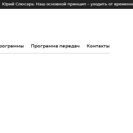
рь: Наш основной принцип – уходить от временных лотков, к
рограммы
Программа передач
Контакты