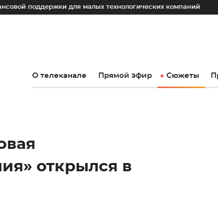
держки для малых технологических компаний
Юрий Слюса
О телеканале
Прямой эфир
Сюжеты
П
овая
ия» открылся в