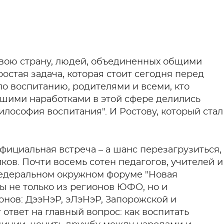
свою страну, людей, объединенных общими
остая задача, которая стоит сегодня перед
о воспитанию, родителями и всеми, кто
чшими наработками в этой сфере делились
лософия воспитания". И Ростову, который стал
официальная встреча – а шанс перезагрузиться,
ов. Почти восемь сотен педагогов, учителей и
федеральном окружном форуме "Новая
ы не только из регионов ЮФО, но и
онов: ДээНэР, эЛэНэР, Запорожской и
ответ на главный вопрос: как воспитать