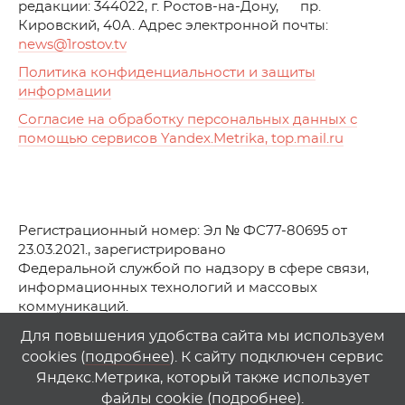
редакции: 344022, г. Ростов-на-Дону, пр.
Кировский, 40А. Адрес электронной почты:
news
@1rostov.tv
Политика конфиденциальности и защиты
информации
Согласие на обработку персональных данных с
помощью сервисов Yandex.Metrika, top.mail.ru
Регистрационный номер: Эл № ФС77-80695 от
23.03.2021., зарегистрировано
Федеральной службой по надзору в сфере связи,
информационных технологий и массовых
коммуникаций.
© АО Телеканал «Первый Ростовский» (2021-2025)
Для повышения удобства сайта мы используем
cookies (
подробнее
). К сайту подключен сервис
Любое использование материалов сайта возможно
Яндекс.Метрика, который также использует
только при указании гиперссылки на
1
rostov
.
tv
файлы cookie (
подробнее
).