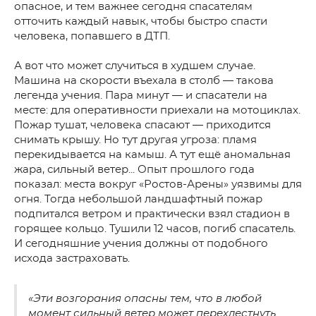
опасное, и тем важнее сегодня спасателям
отточить каждый навык, чтобы быстро спасти
человека, попавшего в ДТП.
А вот что может случиться в худшем случае.
Машина на скорости въехала в столб — такова
легенда учения. Пара минут — и спасатели на
месте: для оперативности приехали на мотоциклах.
Пожар тушат, человека спасают — приходится
снимать крышу. Но тут другая угроза: пламя
перекидывается на камыш. А тут ещё аномальная
жара, сильный ветер... Опыт прошлого года
показал: места вокруг «Ростов-Арены» уязвимы для
огня. Тогда небольшой ландшафтный пожар
подпитался ветром и практически взял стадион в
горящее кольцо. Тушили 12 часов, погиб спасатель.
И сегодняшние учения должны от подобного
исхода застраховать.
«Эти возгорания опасны тем, что в любой
момент сильный ветер может перехлестнуть