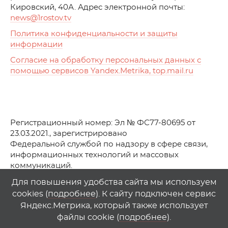
Кировский, 40А. Адрес электронной почты:
news
@1rostov.tv
Политика конфиденциальности и защиты
информации
Согласие на обработку персональных данных с
помощью сервисов Yandex.Metrika, top.mail.ru
Регистрационный номер: Эл № ФС77-80695 от
23.03.2021., зарегистрировано
Федеральной службой по надзору в сфере связи,
информационных технологий и массовых
коммуникаций.
© АО Телеканал «Первый Ростовский» (2021-2025)
Для повышения удобства сайта мы используем
cookies (
подробнее
). К сайту подключен сервис
Любое использование материалов сайта возможно
Яндекс.Метрика, который также использует
только при указании гиперссылки на
1
rostov
.
tv
файлы cookie (
подробнее
).