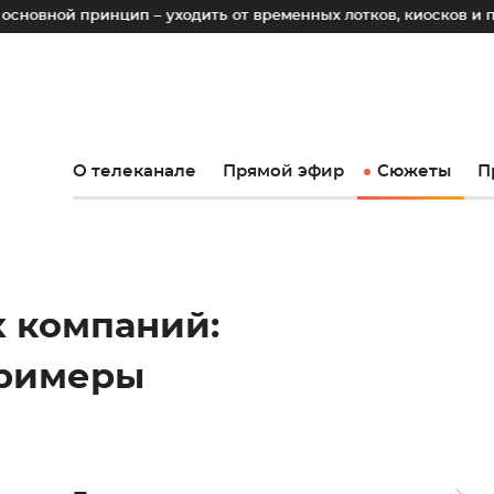
инцип – уходить от временных лотков, киосков и палаток к 
О телеканале
Прямой эфир
Сюжеты
П
 компаний:
примеры