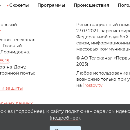
р
Сюжеты
Программы
Происшествия
Пого
товский.
Регистрационный номе
v
23.03.2021., зарегистри
Федеральной службой 
ство Телеканал
связи, информационны
Главный
массовых коммуникаци
 Леонидовна.
© АО Телеканал «Первы
25-15
.
2025)
стов-на-Дону,
ктронной почты:
Любое использование 
возможно только при 
на
1
rostov
.
tv
 и защиты
альных данных
ika, top.mail.ru
kies (
подробнее
). К сайту подключен сервис Яндек
(
подробнее
).