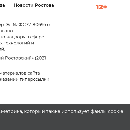
да
Новости Ростова
12+
р: Эл № ФС77-80695 от
ровано
по надзору в сфере
х технологий и
й.
й Ростовский» (2021-
материалов сайта
указании гиперссылки
с.Метрика, который также использует файлы cookie