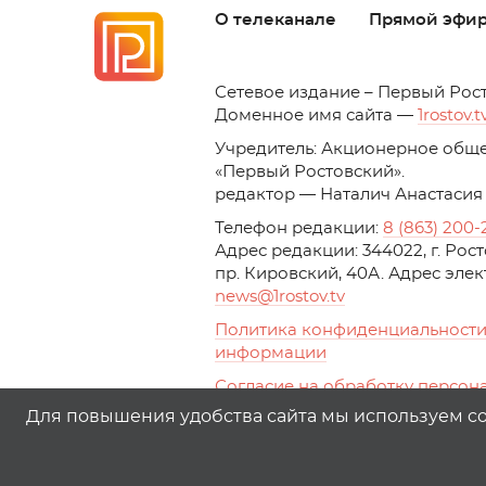
О телеканале
Прямой эфи
C
етевое издание – Первый Рос
Доменное имя сайта —
1rostov.t
Учредитель: Акционерное обще
«Первый Ростовский». 
редактор — Наталич Анастасия
Телефон редакции:
8 (863) 200-
Адрес редакции: 344022, г. Ро
пр. Кировский, 40А. Адрес эле
news
@1rostov.tv
Политика конфиденциальности
информации
Согласие на обработку персон
с помощью сервисов Yandex.Metr
Для повышения удобства сайта мы используем coo