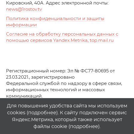
Кировский, 40А. Адрес электронной почты:
news
@1rostov.tv
Политика конфиденциальности и защиты
информации
Согласие на обработку персональных данных с
помощью сервисов Yandex.Metrika, top.mail.ru
Регистрационный номер: Эл № ФС77-80695 от
23.03.2021., зарегистрировано
Федеральной службой по надзору в сфере связи,
информационных технологий и массовых
коммуникаций.
© АО Телеканал «Первый Ростовский» (2021-2025)
Для повышения удобства сайта мы используем
cookies (
подробнее
). К сайту подключен сервис
Любое использование материалов сайта возможно
Яндекс.Метрика, который также использует
только при указании гиперссылки на
1
rostov
.
tv
файлы cookie (
подробнее
).