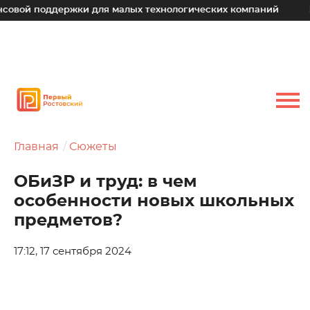
оддержки для малых технологических компаний
Юрий Слю
Главная
Сюжеты
ОБиЗР и труд: в чем
особенности новых школьных
предметов?
17:12, 17 сентября 2024