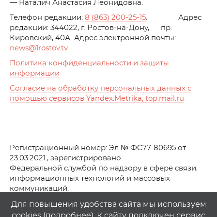
— Наталич Анастасия Леонидовна.
Телефон редакции:
8 (863) 200-25-15
. Адрес
редакции: 344022, г. Ростов-на-Дону, пр.
Кировский, 40А. Адрес электронной почты:
news
@1rostov.tv
Политика конфиденциальности и защиты
информации
Согласие на обработку персональных данных с
помощью сервисов Yandex.Metrika, top.mail.ru
Регистрационный номер: Эл № ФС77-80695 от
23.03.2021., зарегистрировано
Федеральной службой по надзору в сфере связи,
информационных технологий и массовых
коммуникаций.
© АО Телеканал «Первый Ростовский» (2021-2025)
Для повышения удобства сайта мы используем
cookies (
подробнее
). К сайту подключен сервис