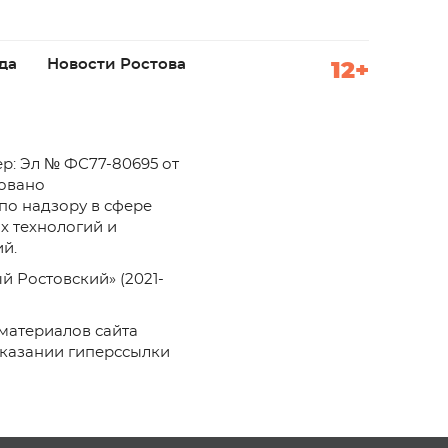
да
Новости Ростова
12+
р: Эл № ФС77-80695 от
ровано
по надзору в сфере
х технологий и
й.
й Ростовский» (2021-
материалов сайта
указании гиперссылки