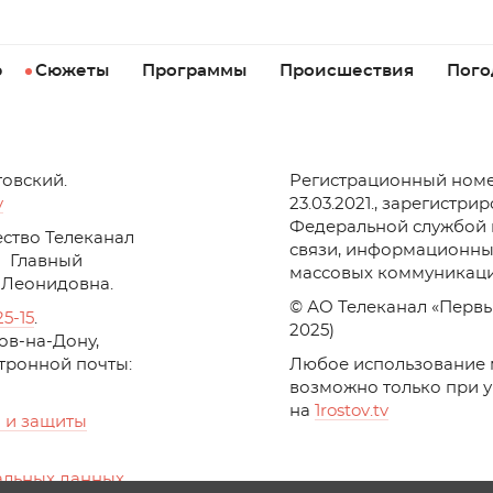
р
Сюжеты
Программы
Происшествия
Пого
товский.
Регистрационный номе
v
23.03.2021., зарегистри
Федеральной службой 
ство Телеканал
связи, информационны
Главный
массовых коммуникаци
 Леонидовна.
© АО Телеканал «Первы
25-15
.
2025)
стов-на-Дону,
ктронной почты:
Любое использование 
возможно только при 
на
1
rostov
.
tv
 и защиты
альных данных