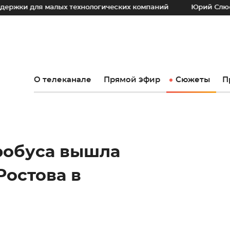
 малых технологических компаний
Юрий Слюсарь: Наш ос
О телеканале
Прямой эфир
Сюжеты
П
робуса вышла
Ростова в