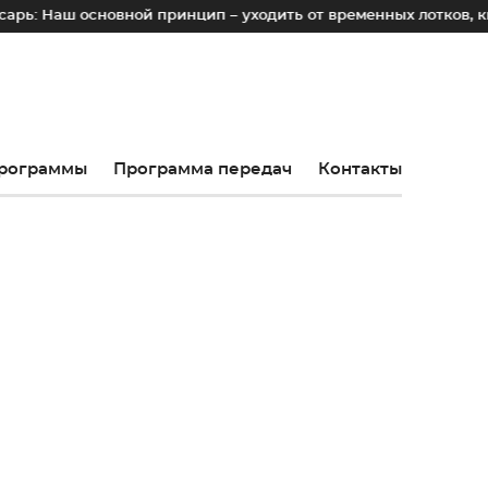
новной принцип – уходить от временных лотков, киосков и п
рограммы
Программа передач
Контакты