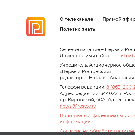
О телеканале
Прямой эфи
Полезно знать
C
етевое издание – Первый Рос
Доменное имя сайта —
1rostov.t
Учредитель: Акционерное обще
«Первый Ростовский». 
редактор — Наталич Анастасия
Телефон редакции:
8 (863) 200-
Адрес редакции: 344022, г. Ро
пр. Кировский, 40А. Адрес эле
news
@1rostov.tv
Политика конфиденциальности
информации
Согласие на обработку персон