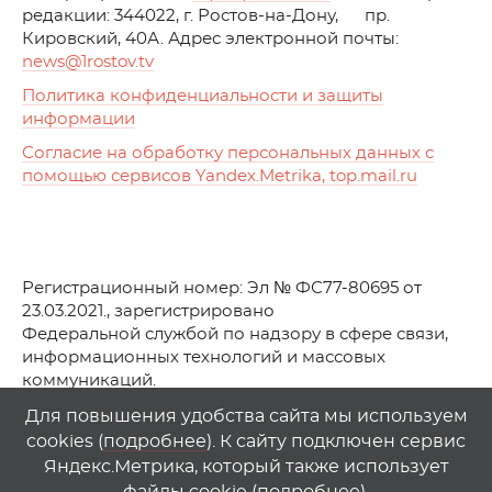
редакции: 344022, г. Ростов-на-Дону, пр.
Кировский, 40А. Адрес электронной почты:
news
@1rostov.tv
Политика конфиденциальности и защиты
информации
Согласие на обработку персональных данных с
помощью сервисов Yandex.Metrika, top.mail.ru
Регистрационный номер: Эл № ФС77-80695 от
23.03.2021., зарегистрировано
Федеральной службой по надзору в сфере связи,
информационных технологий и массовых
коммуникаций.
© АО Телеканал «Первый Ростовский» (2021-2025)
Для повышения удобства сайта мы используем
cookies (
подробнее
). К сайту подключен сервис
Любое использование материалов сайта возможно
Яндекс.Метрика, который также использует
только при указании гиперссылки на
1
rostov
.
tv