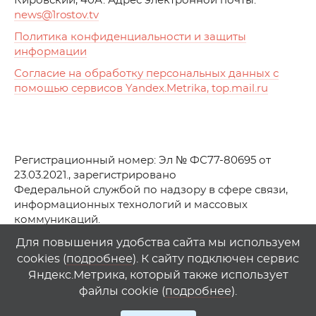
Кировский, 40А. Адрес электронной почты:
news
@1rostov.tv
Политика конфиденциальности и защиты
информации
Согласие на обработку персональных данных с
помощью сервисов Yandex.Metrika, top.mail.ru
Регистрационный номер: Эл № ФС77-80695 от
23.03.2021., зарегистрировано
Федеральной службой по надзору в сфере связи,
информационных технологий и массовых
коммуникаций.
© АО Телеканал «Первый Ростовский» (2021-2025)
Для повышения удобства сайта мы используем
cookies (
подробнее
). К сайту подключен сервис
Любое использование материалов сайта возможно
Яндекс.Метрика, который также использует
только при указании гиперссылки на
1
rostov
.
tv
файлы cookie (
подробнее
).