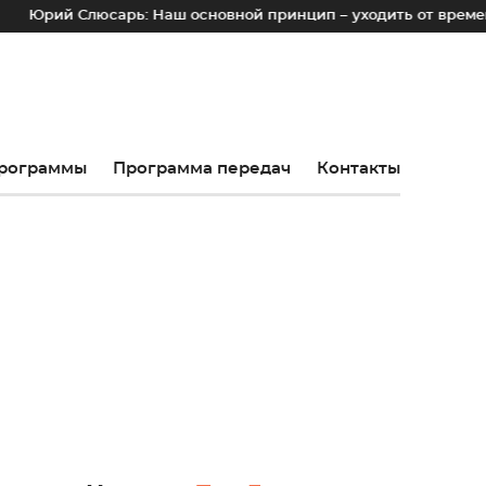
юсарь: Наш основной принцип – уходить от временных лотков,
рограммы
Программа передач
Контакты