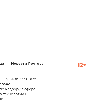
да
Новости Ростова
12+
р: Эл № ФС77-80695 от
ровано
по надзору в сфере
х технологий и
й.