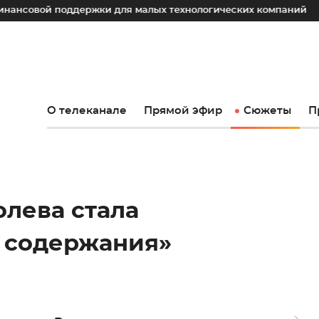
поддержки для малых технологических компаний
Юрий Сл
О телеканале
Прямой эфир
Сюжеты
П
олева стала
 содержания»