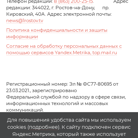
Телефон редакции:
8 (863) 200-25-15
. Адрес
редакции: 344022, г. Ростов-на-Дону, пр.
Кировский, 40А. Адрес электронной почты:
news
@1rostov.tv
Политика конфиденциальности и защиты
информации
Согласие на обработку персональных данных с
помощью сервисов Yandex.Metrika, top.mail.ru
Регистрационный номер: Эл № ФС77-80695 от
23.03.2021., зарегистрировано
Федеральной службой по надзору в сфере связи,
информационных технологий и массовых
коммуникаций.
© АО Телеканал «Первый Ростовский» (2021-2025)
Для повышения удобства сайта мы используем
cookies (
подробнее
). К сайту подключен сервис
Любое использование материалов сайта возможно
Яндекс.Метрика, который также использует
только при указании гиперссылки на
1
rostov
.
tv