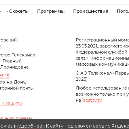
р
Сюжеты
Программы
Происшествия
Пого
товский.
Регистрационный номе
v
23.03.2021., зарегистри
Федеральной службой 
ство Телеканал
связи, информационны
Главный
массовых коммуникаци
 Леонидовна.
© АО Телеканал «Первы
25-15
.
2025)
стов-на-Дону,
ктронной почты:
Любое использование 
возможно только при 
на
1
rostov
.
tv
 и защиты
альных данных
ika, top.mail.ru
kies (
подробнее
). К сайту подключен сервис Яндек