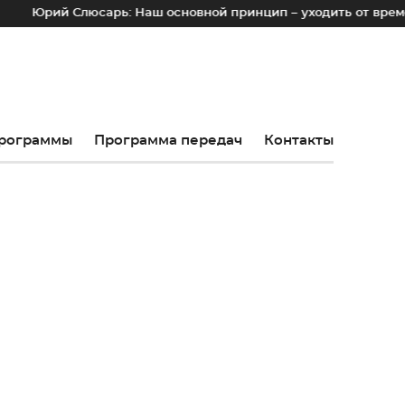
Слюсарь: Наш основной принцип – уходить от временных лотко
рограммы
Программа передач
Контакты