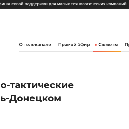
й поддержки для малых технологических компаний
Юрий 
О телеканале
Прямой эфир
Сюжеты
П
о-тактические
ть-Донецком