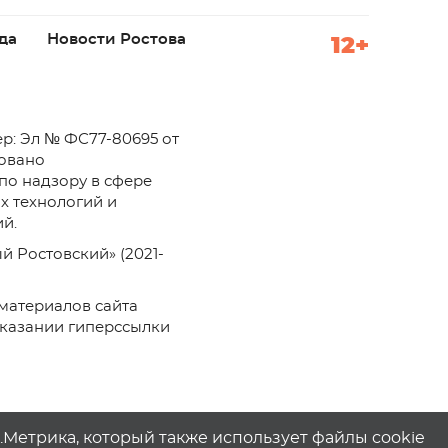
да
Новости Ростова
12+
р: Эл № ФС77-80695 от
ровано
по надзору в сфере
х технологий и
й.
й Ростовский» (2021-
материалов сайта
указании гиперссылки
с.Метрика, который также использует файлы cookie