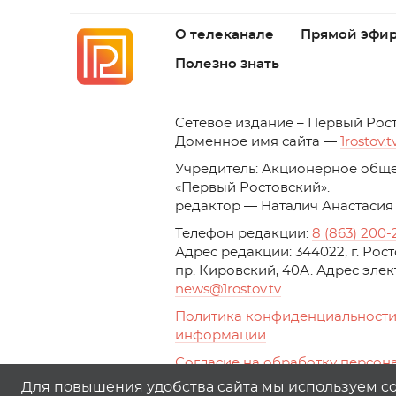
О телеканале
Прямой эфи
Полезно знать
C
етевое издание – Первый Рос
Доменное имя сайта —
1rostov.t
Учредитель: Акционерное обще
«Первый Ростовский». 
редактор — Наталич Анастасия
Телефон редакции:
8 (863) 200-
Адрес редакции: 344022, г. Ро
пр. Кировский, 40А. Адрес эле
news
@1rostov.tv
Политика конфиденциальности
информации
Согласие на обработку персон
с помощью сервисов Yandex.Metr
Для повышения удобства сайта мы используем coo