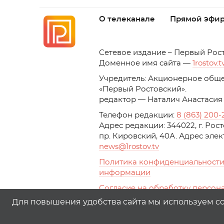
О телеканале
Прямой эфи
C
етевое издание – Первый Рос
Доменное имя сайта —
1rostov.t
Учредитель: Акционерное обще
«Первый Ростовский». 
редактор — Наталич Анастасия
Телефон редакции:
8 (863) 200-
Адрес редакции: 344022, г. Ро
пр. Кировский, 40А. Адрес эле
news
@1rostov.tv
Политика конфиденциальности
информации
Согласие на обработку персон
с помощью сервисов Yandex.Metr
Для повышения удобства сайта мы используем coo