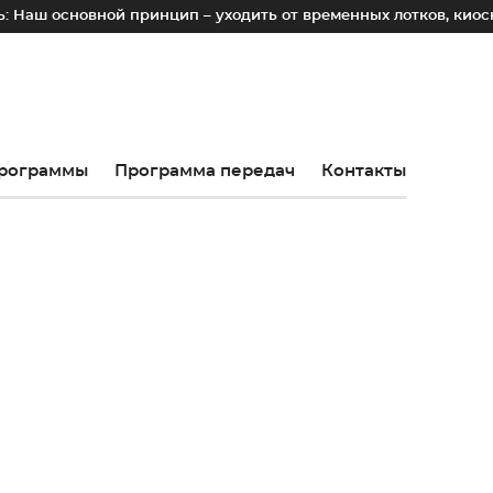
й принцип – уходить от временных лотков, киосков и палаток
рограммы
Программа передач
Контакты