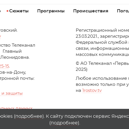
р
Сюжеты
Программы
Происшествия
Пого
товский.
Регистрационный номе
v
23.03.2021., зарегистри
Федеральной службой 
ство Телеканал
связи, информационны
Главный
массовых коммуникаци
 Леонидовна.
© АО Телеканал «Первы
25-15
.
2025)
стов-на-Дону,
ктронной почты:
Любое использование 
возможно только при 
на
1
rostov
.
tv
 и защиты
альных данных
ika, top.mail.ru
kies (
подробнее
). К сайту подключен сервис Яндек
(
подробнее
).