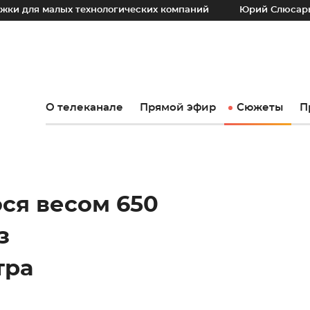
х технологических компаний
Юрий Слюсарь: Наш основно
О телеканале
Прямой эфир
Сюжеты
П
ся весом 650
з
тра