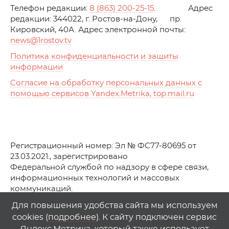
Телефон редакции:
8 (863) 200-25-15
. Адрес
редакции: 344022, г. Ростов-на-Дону, пр.
Кировский, 40А. Адрес электронной почты:
news
@1rostov.tv
Политика конфиденциальности и защиты
информации
Согласие на обработку персональных данных с
помощью сервисов Yandex.Metrika, top.mail.ru
Регистрационный номер: Эл № ФС77-80695 от
23.03.2021., зарегистрировано
Федеральной службой по надзору в сфере связи,
информационных технологий и массовых
коммуникаций.
© АО Телеканал «Первый Ростовский» (2021-2025)
Для повышения удобства сайта мы используем
cookies (
подробнее
). К сайту подключен сервис
Любое использование материалов сайта возможно