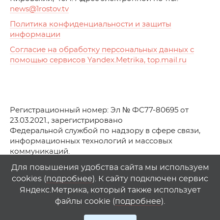
news
@1rostov.tv
Политика конфиденциальности и защиты
информации
Согласие на обработку персональных данных с
помощью сервисов Yandex.Metrika, top.mail.ru
Регистрационный номер: Эл № ФС77-80695 от
23.03.2021., зарегистрировано
Федеральной службой по надзору в сфере связи,
информационных технологий и массовых
коммуникаций.
© АО Телеканал «Первый Ростовский» (2021-2025)
Для повышения удобства сайта мы используем
cookies (
подробнее
). К сайту подключен сервис
Любое использование материалов сайта возможно
Яндекс.Метрика, который также использует
только при указании гиперссылки на
1
rostov
.
tv
файлы cookie (
подробнее
).