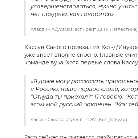
усовершенствоваться, нужно учитьс
нет предела, как говорится».
Аладдин Абусамха, аспирант ДГТУ (Палестина)
Кассун Саного приехал из Кот-д'Ивуар
уже знает вполне сносно. Главные учи
команде вуза. Хотя первые слова Кассу
«Я даже могу рассказать прикольно
в Россию, наше первое слово, котор
"Откуда ты приехал?" Я говорю: "Кот-
этом мой русский закончен. "Как тебя 
Кассун Саного, студент РГЭУ (Кот-д`Ивуар)
Зато сейчас он пытается разбираться 