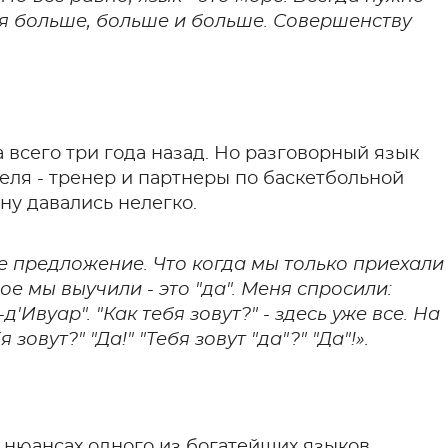
я больше, больше и больше. Совершенству
а всего три года назад. Но разговорный язык
теля - тренер и партнеры по баскетбольной
ну давались нелегко.
е предложение. Что когда мы только приехали
ое мы выучили - это "да". Меня спросили:
д'Ивуар". "Как тебя зовут?" - здесь уже все. На
зовут?" "Да!" "Тебя зовут "да"?" "Да"!».
в нюансах одного из богатейших языков