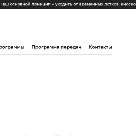
ринцип – уходить от временных лотков, киосков и палаток к
рограммы
Программа передач
Контакты