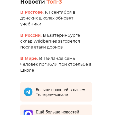
Новости
Топ-3
В Ростове.
К 1 сентября в
донских школах обновят
учебники
В России.
В Екатеринбурге
склад Wildberries загорелся
после атаки дронов
В Мире.
В Таиланде семь
человек погибли при стрельбе в
школе