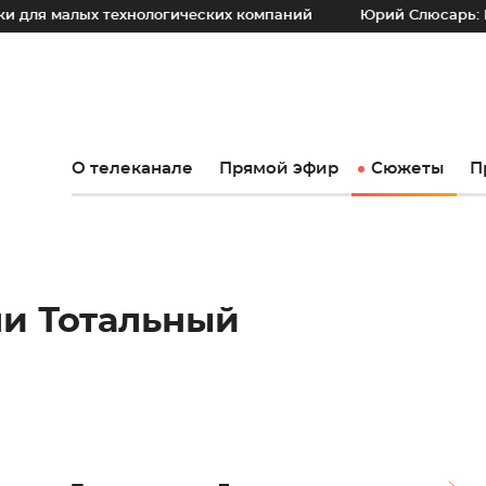
ехнологических компаний
Юрий Слюсарь: Наш основной п
О телеканале
Прямой эфир
Сюжеты
П
и Тотальный