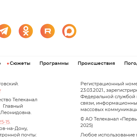
р
Сюжеты
Программы
Происшествия
Пого
товский.
Регистрационный номе
v
23.03.2021., зарегистри
Федеральной службой 
ство Телеканал
связи, информационны
Главный
массовых коммуникаци
 Леонидовна.
© АО Телеканал «Первы
25-15
.
2025)
стов-на-Дону,
ктронной почты:
Любое использование 