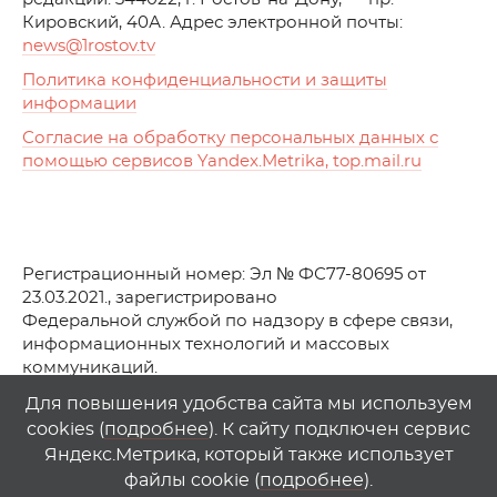
Кировский, 40А. Адрес электронной почты:
news
@1rostov.tv
Политика конфиденциальности и защиты
информации
Согласие на обработку персональных данных с
помощью сервисов Yandex.Metrika, top.mail.ru
Регистрационный номер: Эл № ФС77-80695 от
23.03.2021., зарегистрировано
Федеральной службой по надзору в сфере связи,
информационных технологий и массовых
коммуникаций.
© АО Телеканал «Первый Ростовский» (2021-2025)
Для повышения удобства сайта мы используем
cookies (
подробнее
). К сайту подключен сервис
Любое использование материалов сайта возможно
Яндекс.Метрика, который также использует
только при указании гиперссылки на
1
rostov
.
tv
файлы cookie (
подробнее
).