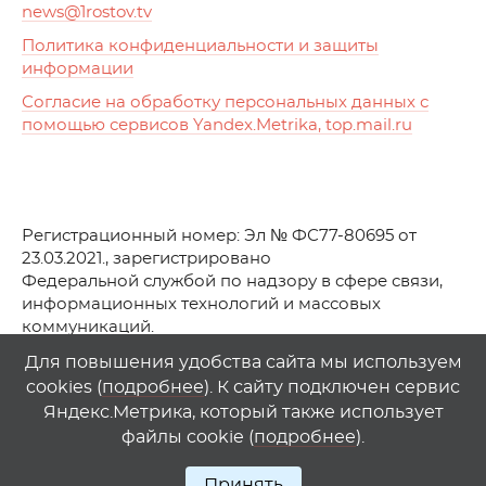
news
@1rostov.tv
Политика конфиденциальности и защиты
информации
Согласие на обработку персональных данных с
помощью сервисов Yandex.Metrika, top.mail.ru
Регистрационный номер: Эл № ФС77-80695 от
23.03.2021., зарегистрировано
Федеральной службой по надзору в сфере связи,
информационных технологий и массовых
коммуникаций.
© АО Телеканал «Первый Ростовский» (2021-2025)
Для повышения удобства сайта мы используем
cookies (
подробнее
). К сайту подключен сервис
Любое использование материалов сайта возможно
Яндекс.Метрика, который также использует
только при указании гиперссылки на
1
rostov
.
tv
файлы cookie (
подробнее
).
Принять