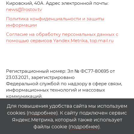
Кировский, 40А. Адрес электронной почты:
news
@1rostov.tv
Политика конфиденциальности и защиты
информации
Согласие на обработку персональных данных с
помощью сервисов Yandex.Metrika, top.mail.ru
Регистрационный номер: Эл № ФС77-80695 от
23.03.2021., зарегистрировано
Федеральной службой по надзору в сфере связи,
информационных технологий и массовых
коммуникаций.
© АО Телеканал «Первый Ростовский» (2021-2025)
Для повышения удобства сайта мы используем
cookies (
подробнее
). К сайту подключен сервис
Любое использование материалов сайта возможно
Яндекс.Метрика, который также использует
только при указании гиперссылки на
1
rostov
.
tv
файлы cookie (
подробнее
).