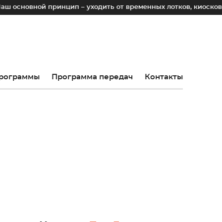
ой принцип – уходить от временных лотков, киосков и палат
рограммы
Программа передач
Контакты