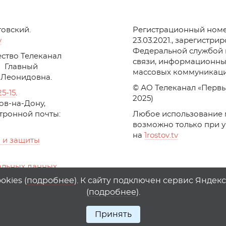
товский.
Регистрационный номе
v
23.03.2021., зарегистри
Федеральной службой 
ство Телеканал
связи, информационны
Главный
массовых коммуникаци
 Леонидовна.
© АО Телеканал «Первы
25-15
.
2025)
стов-на-Дону,
ктронной почты:
Любое использование 
возможно только при 
на
1
rostov
.
tv
 и защиты
альных данных
ika, top.mail.ru
kies (
подробнее
). К сайту подключен сервис Яндек
(
подробнее
).
Принять