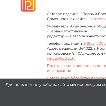
C
етевое издание – Первый Рос
Доменное имя сайта —
1rostov.t
Учредитель: Акционерное обще
«Первый Ростовский». 
редактор — Наталич Анастасия
Телефон редакции:
8 (863) 200-
Адрес редакции: 344022, г. Ро
пр. Кировский, 40А. Адрес эле
news
@1rostov.tv
Политика конфиденциальности
информации
Согласие на обработку персон
с помощью сервисов Yandex.Metr
Для повышения удобства сайта мы используем coo