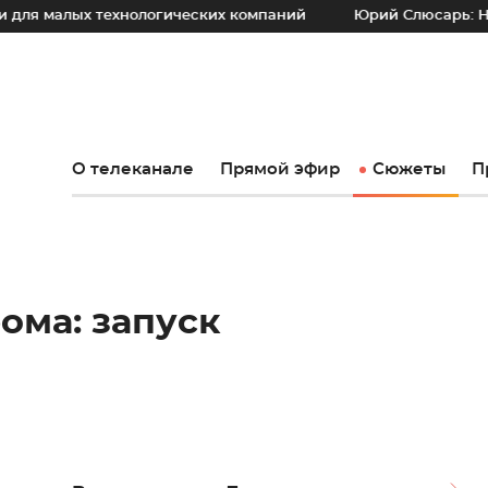
ых технологических компаний
Юрий Слюсарь: Наш основн
О телеканале
Прямой эфир
Сюжеты
П
ома: запуск