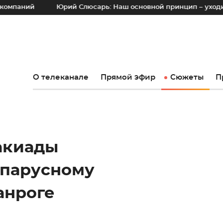
Юрий Слюсарь: Наш основной принцип – уходить от времен
О телеканале
Прямой эфир
Сюжеты
П
акиады
 парусному
анроге