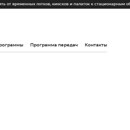
ных лотков, киосков и палаток к стационарным объектам торг
рограммы
Программа передач
Контакты