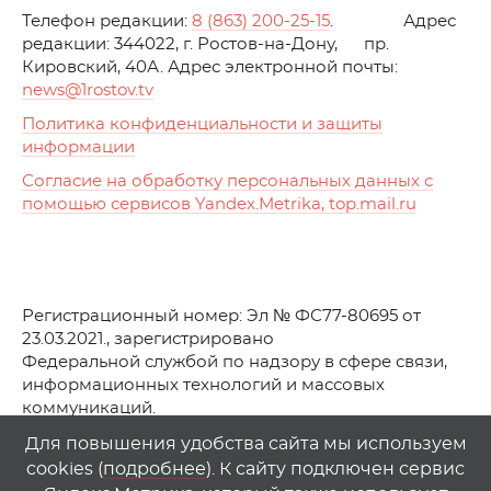
Телефон редакции:
8 (863) 200-25-15
. Адрес
редакции: 344022, г. Ростов-на-Дону, пр.
Кировский, 40А. Адрес электронной почты:
news
@1rostov.tv
Политика конфиденциальности и защиты
информации
Согласие на обработку персональных данных с
помощью сервисов Yandex.Metrika, top.mail.ru
Регистрационный номер: Эл № ФС77-80695 от
23.03.2021., зарегистрировано
Федеральной службой по надзору в сфере связи,
информационных технологий и массовых
коммуникаций.
© АО Телеканал «Первый Ростовский» (2021-2025)
Для повышения удобства сайта мы используем
cookies (
подробнее
). К сайту подключен сервис
Любое использование материалов сайта возможно