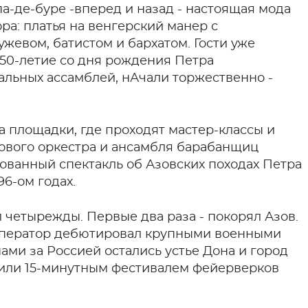
а-де-буре -вперед и назад - настоящая мода
а: платья на венгерский манер с
жевом, батистом и бархатом. Гости уже
350-летие со дня рождения Петра
альных ассамблей, нАчали торжественно -
на площадки, где проходят мастер-классы и
хового оркестра и ансамбля барабанщиц
зованный спектакль об Азовских походах Петра
6-ом годах.
 четырежды. Первые два раза - покорял Азов.
император дебютировал крупными военными
ами за Россией остались устье Дона и город
тили 15-минутным фестивалем фейерверков