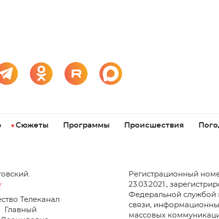
р
Сюжеты
Программы
Происшествия
Пого
товский.
Регистрационный номе
v
23.03.2021., зарегистри
Федеральной службой 
ство Телеканал
связи, информационны
Главный
массовых коммуникаци