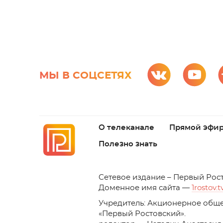
МЫ В СОЦСЕТЯХ
О телеканале
Прямой эфи
Полезно знать
C
етевое издание – Первый Рос
Доменное имя сайта —
1rostov.t
Учредитель: Акционерное обще
«Первый Ростовский». 