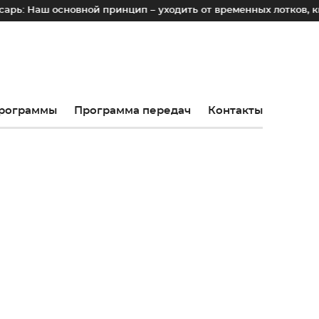
новной принцип – уходить от временных лотков, киосков и па
рограммы
Программа передач
Контакты