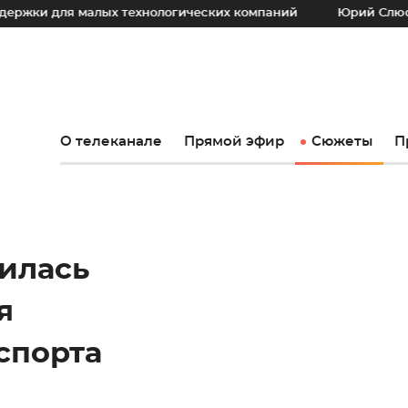
 малых технологических компаний
Юрий Слюсарь: Наш ос
О телеканале
Прямой эфир
Сюжеты
П
илась
я
спорта