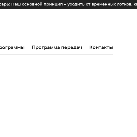
новной принцип – уходить от временных лотков, киосков и п
рограммы
Программа передач
Контакты