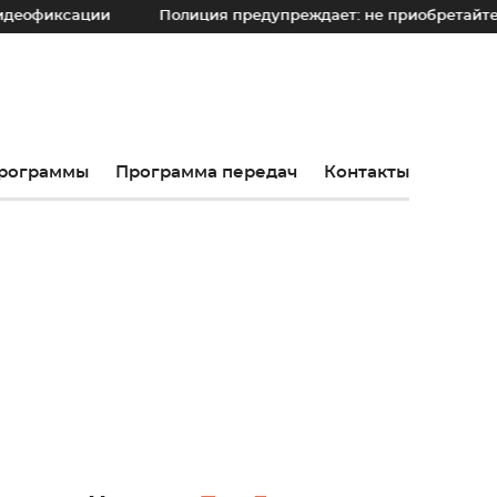
ции
Полиция предупреждает: не приобретайте дорогостоя
рограммы
Программа передач
Контакты