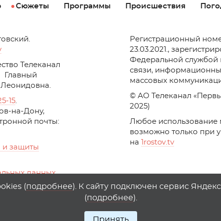
р
Сюжеты
Программы
Происшествия
Пого
товский.
Регистрационный номе
v
23.03.2021., зарегистри
Федеральной службой 
ство Телеканал
связи, информационны
Главный
массовых коммуникаци
 Леонидовна.
© АО Телеканал «Первы
25-15
.
2025)
стов-на-Дону,
ктронной почты:
Любое использование 
возможно только при 
на
1
rostov
.
tv
 и защиты
альных данных
ika, top.mail.ru
kies (
подробнее
). К сайту подключен сервис Яндек
(
подробнее
).
Принять