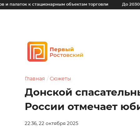
ок к стационарным объектам торговли
До 2030 года в ре
Главная
Сюжеты
Донской спасательн
России отмечает юб
22:36, 22 октября 2025