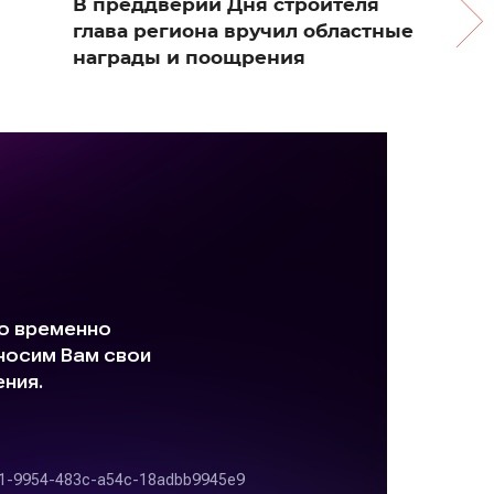
В преддверии Дня строителя
глава региона вручил областные
награды и поощрения