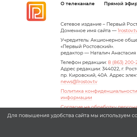
О телеканале
Прямой эфи
C
етевое издание – Первый Рос
Доменное имя сайта —
1rostov.t
Учредитель: Акционерное обще
«Первый Ростовский». 
редактор — Наталич Анастасия
Телефон редакции:
8 (863) 200-
Адрес редакции: 344022, г. Ро
пр. Кировский, 40А. Адрес эле
news
@1rostov.tv
Политика конфиденциальности
информации
Согласие на обработку персон
с помощью сервисов Yandex.Metr
Для повышения удобства сайта мы используем coo