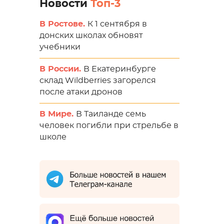
Новости
Топ-3
В Ростове.
К 1 сентября в
донских школах обновят
учебники
В России.
В Екатеринбурге
склад Wildberries загорелся
после атаки дронов
В Мире.
В Таиланде семь
человек погибли при стрельбе в
школе