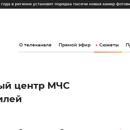
гионе установят порядка тысячи новых камер фотовидеофикса
О телеканале
Прямой эфир
Сюжеты
П
ый центр МЧС
илей