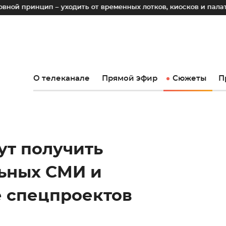
цип – уходить от временных лотков, киосков и палаток к ста
О телеканале
Прямой эфир
Сюжеты
П
ут получить
ьных СМИ и
е спецпроектов