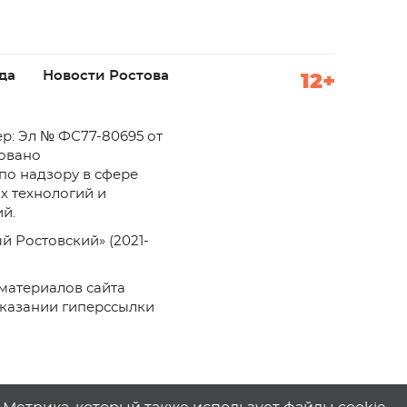
да
Новости Ростова
12+
р: Эл № ФС77-80695 от
ровано
по надзору в сфере
х технологий и
й.
й Ростовский» (2021-
материалов сайта
указании гиперссылки