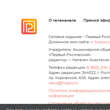
О телеканале
Прямой эфи
C
етевое издание – Первый Рос
Доменное имя сайта —
1rostov.t
Учредитель: Акционерное обще
«Первый Ростовский». 
редактор — Наталич Анастасия
Телефон редакции:
8 (863) 200-
Адрес редакции: 344022, г. Ро
пр. Кировский, 40А. Адрес эле
news
@1rostov.tv
Политика конфиденциальности
информации
Согласие на обработку персон
с помощью сервисов Yandex.Metr