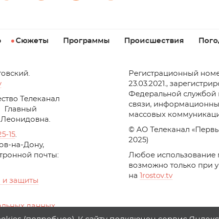
р
Сюжеты
Программы
Происшествия
Пого
товский.
Регистрационный номе
v
23.03.2021., зарегистри
Федеральной службой 
ство Телеканал
связи, информационны
Главный
массовых коммуникаци
 Леонидовна.
© АО Телеканал «Первы
25-15
.
2025)
стов-на-Дону,
ктронной почты:
Любое использование 
возможно только при 
на
1
rostov
.
tv
 и защиты
альных данных
ika, top.mail.ru