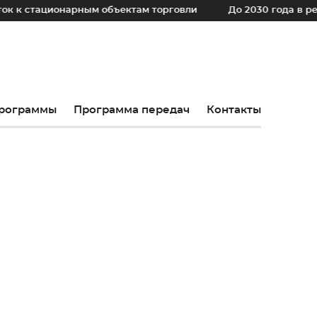
ционарным объектам торговли
До 2030 года в регионе у
рограммы
Программа передач
Контакты