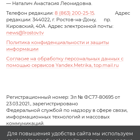
— Наталич Анастасия Леонидовна.
Телефон редакции:
8 (863) 200-25-15
. Адрес
редакции: 344022, г. Ростов-на-Дону, пр.
Кировский, 40А. Адрес электронной почты:
news
@1rostov.tv
Политика конфиденциальности и защиты
информации
Согласие на обработку персональных данных с
помощью сервисов Yandex.Metrika, top.mail.ru
Регистрационный номер: Эл № ФС77-80695 от
23.03.2021., зарегистрировано
Федеральной службой по надзору в сфере связи,
информационных технологий и массовых
коммуникаций.
© АО Телеканал «Первый Ростовский» (2021-2025)
Для повышения удобства сайта мы используем