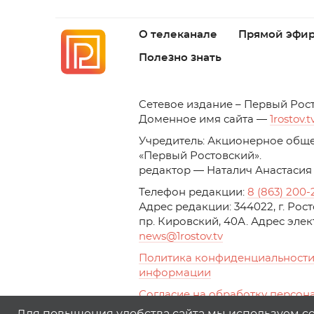
О телеканале
Прямой эфи
Полезно знать
C
етевое издание – Первый Рос
Доменное имя сайта —
1rostov.t
Учредитель: Акционерное обще
«Первый Ростовский». 
редактор — Наталич Анастасия
Телефон редакции:
8 (863) 200-
Адрес редакции: 344022, г. Ро
пр. Кировский, 40А. Адрес эле
news
@1rostov.tv
Политика конфиденциальности
информации
Согласие на обработку персон
с помощью сервисов Yandex.Metr