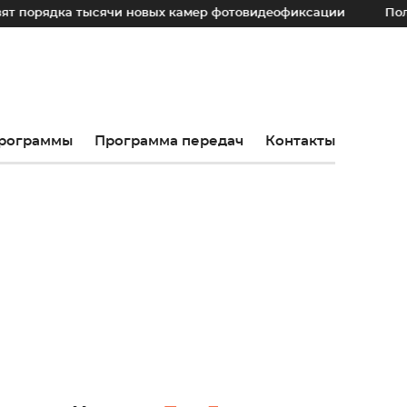
ка тысячи новых камер фотовидеофиксации
Полиция преду
рограммы
Программа передач
Контакты