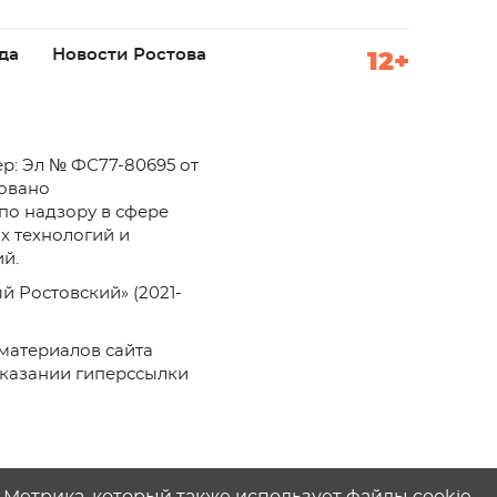
да
Новости Ростова
12+
р: Эл № ФС77-80695 от
ровано
по надзору в сфере
х технологий и
й.
й Ростовский» (2021-
материалов сайта
указании гиперссылки