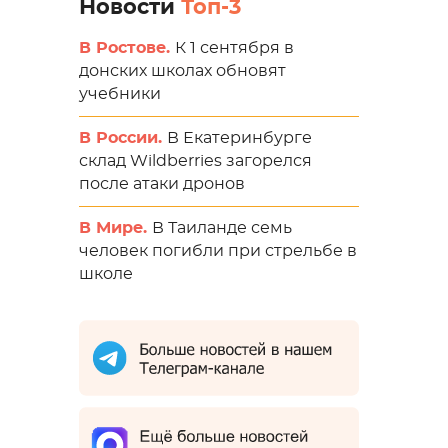
Новости
Топ-3
В Ростове.
К 1 сентября в
донских школах обновят
учебники
В России.
В Екатеринбурге
склад Wildberries загорелся
после атаки дронов
В Мире.
В Таиланде семь
человек погибли при стрельбе в
школе