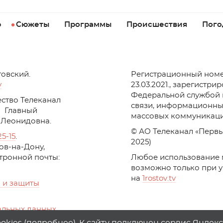
р
Сюжеты
Программы
Происшествия
Пого
товский.
Регистрационный номе
v
23.03.2021., зарегистри
Федеральной службой 
ство Телеканал
связи, информационны
Главный
массовых коммуникаци
 Леонидовна.
© АО Телеканал «Первы
25-15
.
2025)
стов-на-Дону,
ктронной почты:
Любое использование 
возможно только при 
на
1
rostov
.
tv
 и защиты
альных данных
ika, top.mail.ru