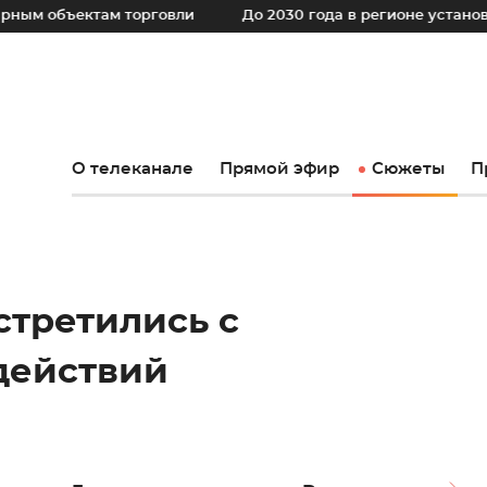
ктам торговли
До 2030 года в регионе установят поряд
О телеканале
Прямой эфир
Сюжеты
П
стретились с
действий