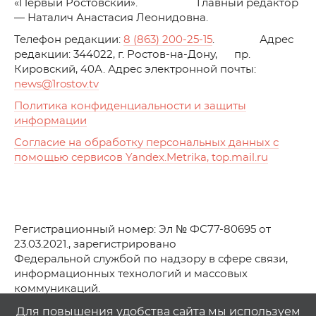
«Первый Ростовский». Главный редактор
— Наталич Анастасия Леонидовна.
Телефон редакции:
8 (863) 200-25-15
. Адрес
редакции: 344022, г. Ростов-на-Дону, пр.
Кировский, 40А. Адрес электронной почты:
news
@1rostov.tv
Политика конфиденциальности и защиты
информации
Согласие на обработку персональных данных с
помощью сервисов Yandex.Metrika, top.mail.ru
Регистрационный номер: Эл № ФС77-80695 от
23.03.2021., зарегистрировано
Федеральной службой по надзору в сфере связи,
информационных технологий и массовых
коммуникаций.
© АО Телеканал «Первый Ростовский» (2021-2025)
Для повышения удобства сайта мы используем