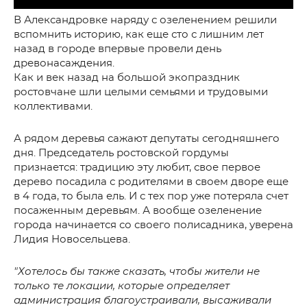
В Александровке наряду с озеленением решили
вспомнить историю, как еще сто с лишним лет
назад в городе впервые провели день
древонасаждения.
Как и век назад на большой экопраздник
ростовчане шли целыми семьями и трудовыми
коллективами.
А рядом деревья сажают депутаты сегодняшнего
дня. Председатель ростовской гордумы
признается: традицию эту любит, свое первое
дерево посадила с родителями в своем дворе еще
в 4 года, то была ель. И с тех пор уже потеряла счет
посаженным деревьям. А вообще озеленение
города начинается со своего полисадника, уверена
Лидия Новосельцева.
"Хотелось бы также сказать, чтобы жители не
только те локации, которые определяет
администрация благоустраивали, высаживали