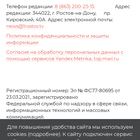
Телефон редакции:
8 (863) 200-25-15
. Адрес
редакции: 344022, г. Ростов-на-Дону, пр.
Кировский, 40А. Адрес электронной почты:
news
@1rostov.tv
Политика конфиденциальности и защиты
информации
Согласие на обработку персональных данных с
помощью сервисов Yandex.Metrika, top.mail.ru
Регистрационный номер: Эл № ФС77-80695 от
23.03.2021., зарегистрировано
Федеральной службой по надзору в сфере связи,
информационных технологий и массовых
коммуникаций.
© АО Телеканал «Первый Ростовский» (2021-2025)
Для повышения удобства сайта мы используем
cookies (
подробнее
). К сайту подключен сервис
Любое использование материалов сайта возможно